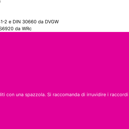
a
N751-2 e DIN 30660 da DVGW
a BS6920 da WRc
ti con una spazzola. Si raccomanda di irruvidire i raccordi me