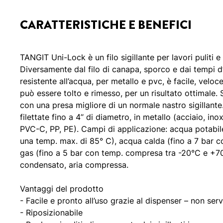
CARATTERISTICHE E BENEFICI
TANGIT Uni-Lock è un filo sigillante per lavori puliti e r
Diversamente dal filo di canapa, sporco e dai tempi d’us
resistente all’acqua, per metallo e pvc, è facile, veloce
può essere tolto e rimesso, per un risultato ottimale. S
con una presa migliore di un normale nastro sigillant
filettate fino a 4’’ di diametro, in metallo (acciaio, ino
PVC-C, PP, PE). Campi di applicazione: acqua potabile
una temp. max. di 85° C), acqua calda (fino a 7 bar c
gas (fino a 5 bar con temp. compresa tra -20°C e +70°
condensato, aria compressa.
Vantaggi del prodotto
- Facile e pronto all’uso grazie al dispenser – non serv
- Riposizionabile