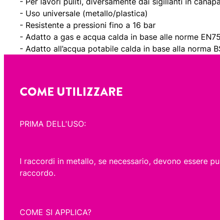
- Per lavori puliti, diversamente dai sigillanti in canap
- Uso universale (metallo/plastica)
- Resistente a pressioni fino a 16 bar
- Adatto a gas e acqua calda in base alle norme E
- Adatto all’acqua potabile calda in base alla norm
COME UTILIZZARE
PRIMA DELL'USO:
I raccordi in metallo, se necessario, devono essere puli
raccordo.
COME SI APPLICA?