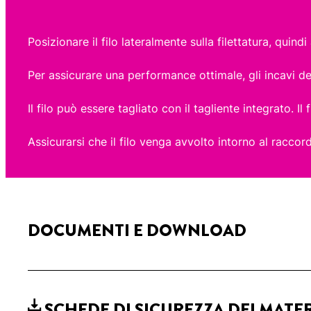
Posizionare il filo lateralmente sulla filettatura, quindi
Per assicurare una performance ottimale, gli incavi d
Il filo può essere tagliato con il tagliente integrato. I
Assicurarsi che il filo venga avvolto intorno al racc
DOCUMENTI E DOWNLOAD
SCHEDE DI SICUREZZA DEI MATE