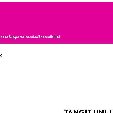
passo
Supporto tecnico
Sostenibilità
K
TANGIT UNI-