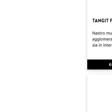
TANGIT F
Nastro mul
agglomeran
sia in inte
G