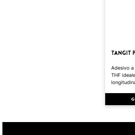
TANGIT 
Adesivo a 
THF ideale
longitudina
G