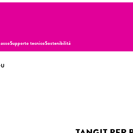
passo
Supporto tecnico
Sostenibilità
-U
TANGIT PER 