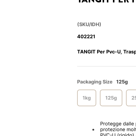
(SKU/IDH)
402221
TANGIT Per Pvc-U, Trasp
Packaging Size
125g
1kg
125g
2
Protegge dalle
protezione molt
PVC-U (rigido) e