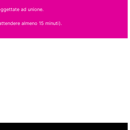
oggettate ad unione.
 attendere almeno 15 minuti).