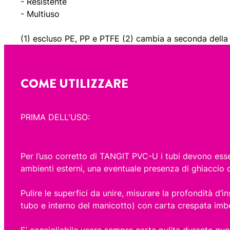
- Resistente
- Multiuso
(1) escluso PE, PP e PTFE (2) cambia a seconda della
COME UTILIZZARE
PRIMA DELL'USO:
Per l’uso corretto di TANGIT PVC-U i tubi devono esser
ambienti esterni, una eventuale presenza di ghiaccio
Pulire le superfici da unire, misurare la profondità d’
tubo e interno del manicotto) con carta crespata imb
E’ consigliabile usare sempre carta pulita durante ques