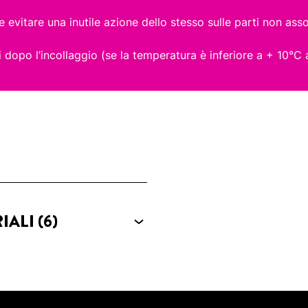
evitare una inutile azione dello stesso sulle parti non ass
 dopo l’incollaggio (se la temperatura è inferiore a + 10°C
RIALI
(6)