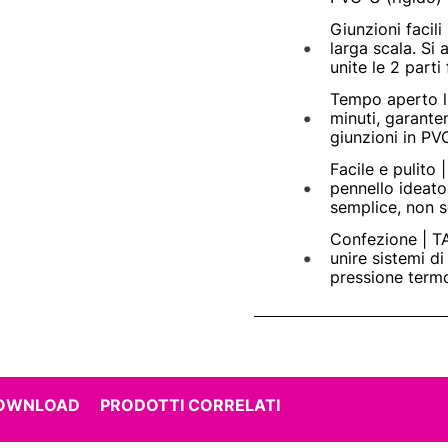
Giunzioni facili
larga scala. Si
unite le 2 parti
Tempo aperto l
minuti, garante
giunzioni in PVC
Facile e pulito 
pennello ideato
semplice, non se
Confezione | T
unire sistemi d
pressione termo
DOWNLOAD
PRODOTTI CORRELATI